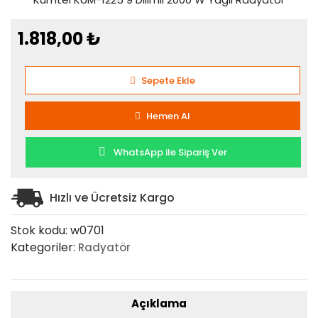
1.818,00
₺
Kumtel
Sepete Ekle
KUM-
1225
Hemen Al
9
Dilimli
2000
WhatsApp ile Sipariş Ver
W
Yağlı
Hızlı ve Ücretsiz Kargo
Radyatör
adet
Stok kodu:
w0701
Kategoriler:
Radyatör
Açıklama