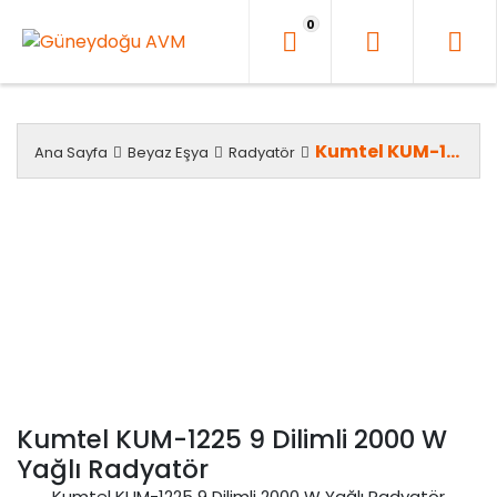
İçeriği
0
Geç
Kumtel KUM-1225 9 Dilimli 2000 W Yağlı Radyatör
Ana Sayfa
Beyaz Eşya
Radyatör
Kumtel KUM-1225 9 Dilimli 2000 W
Yağlı Radyatör
Kumtel KUM-1225 9 Dilimli 2000 W Yağlı Radyatör