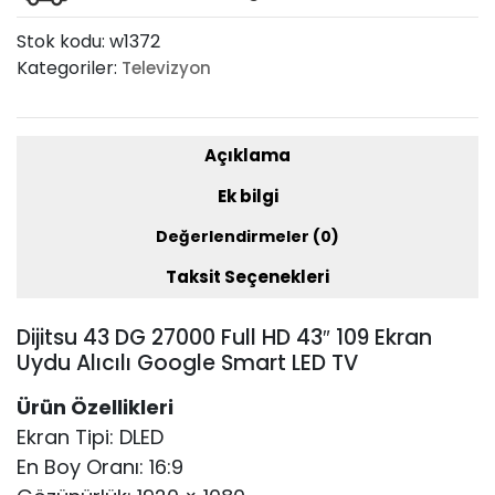
Alıcılı
Google
Stok kodu:
w1372
Smart
Kategoriler:
Televizyon
LED
TV
adet
Açıklama
Ek bilgi
Değerlendirmeler (0)
Taksit Seçenekleri
Dijitsu 43 DG 27000 Full HD 43″ 109 Ekran
Uydu Alıcılı Google Smart LED TV
Ürün Özellikleri
Ekran Tipi: DLED
En Boy Oranı: 16:9