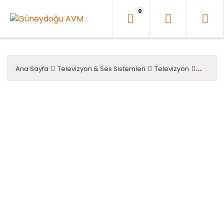
İçeriği
0
Geç
Dijits
Ana Sayfa
Televizyon & Ses Sistemleri
Televizyon